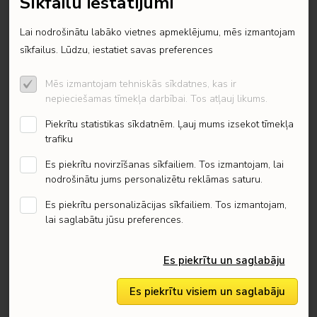
Sīkfailu iestatījumi
LEGO® Wednesday
Lai nodrošinātu labāko vietnes apmeklējumu, mēs izmantojam
LEGO® Wicked
77054 LEGO Animal
77049 LEGO Animal
sīkfailus. Lūdzu, iestatiet savas preferences
Crossing Leif karavāna un
Crossing Isabelle mājas
dārzkopības veikals
apciemojums
Pilnīgi produkti ar bojātu kastīti
Mēs izmantojam tehniskās sīkdatnes, kas ir
€ 32.99
€ 46.90
nepieciešamas tīmekļa darbībai. Tos atļauj likums.
LEGO edasijõudnutele
Ir noliktavā
Ir noliktavā
Piekrītu statistikas sīkdatnēm. Ļauj mums izsekot tīmekļa
Vecumam: 7-...
Vecumam: 6-...
Art
Detaļu skaits: 263
Detaļu skaits: 389
trafiku
Pievienot iepirkumu
Pievienot iepirkumu
Es piekrītu novirzīšanas sīkfailiem. Tos izmantojam, lai
Architecture
grozam
grozam
nodrošinātu jums personalizētu reklāmas saturu.
Icons
Es piekrītu personalizācijas sīkfailiem. Tos izmantojam,
lai saglabātu jūsu preferences.
Ideas
Es piekrītu un saglabāju
Creator Expert
Es piekrītu visiem un saglabāju
Mindstorms®