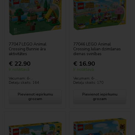
DREAMZzz™
DUPLO®
LEGO® Editions
77047 LEGO Animal
77046 LEGO Animal
Crossing Bunnie āra
Crossing Julian dzimšanas
Gabby`s Dollhouse
aktivitātes
dienas svinības
€ 22.90
€ 16.90
Friends
Ir noliktavā
Ir noliktavā
Vecumam: 6-...
Vecumam: 6-...
LEGO® Fortnite®
Detaļu skaits: 164
Detaļu skaits: 170
Harry Potter™
Pievienot iepirkumu
Pievienot iepirkumu
grozam
grozam
Hiina festivalid
Gadalaiki un gadījumi