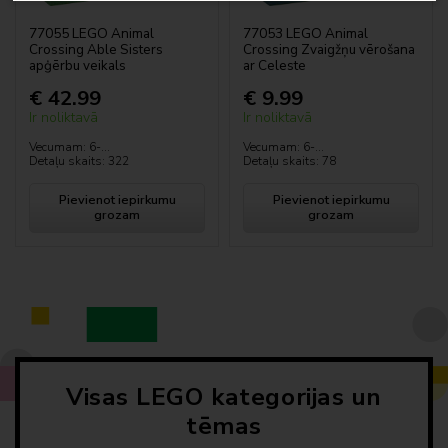
Technic™
77055 LEGO Animal
77053 LEGO Animal
Crossing Able Sisters
Crossing Zvaigžņu vērošana
apģērbu veikals
ar Celeste
LEGO elustiil
€ 42.99
€ 9.99
Puzles un spēļu kārtis
Ir noliktavā
Ir noliktavā
Vecumam: 6-...
Vecumam: 6-...
Detaļu skaits: 322
Detaļu skaits: 78
Sussi sisse
Pievienot iepirkumu
Pievienot iepirkumu
LEGO® dāvanu karte
grozam
grozam
Baterijas
Skolas piederumi, kancelejas preces
Skolas somas, pinballes, maki utt.
Visas LEGO kategorijas un
Uzglabāšanas kastes, vitrīnas
tēmas
Rotaļlietu somas