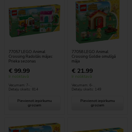
Ziemassvētku komplekti
Animal Crossing
Botāniskā kolekcija
Avatar
77057 LEGO Animal
77058 LEGO Animal
Crossing Radošās mājas:
Crossing Goldie omulīgā
LEGO Bluey
Prieka sezonas
māja
€ 99.99
€ 21.99
City
Ir noliktavā
Ir noliktavā
Classic
Vecumam: 7-...
Vecumam: 6-...
Detaļu skaits: 814
Detaļu skaits: 149
Creator
Pievienot iepirkumu
Pievienot iepirkumu
grozam
grozam
Disney™
DOTS™