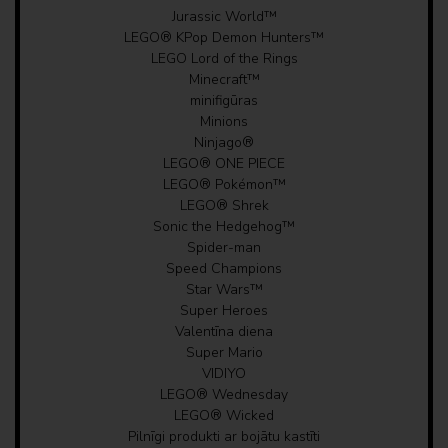
Jurassic World™
LEGO® KPop Demon Hunters™
LEGO Lord of the Rings
Minecraft™
minifigūras
Minions
Ninjago®
LEGO® ONE PIECE
LEGO® Pokémon™
LEGO® Shrek
Sonic the Hedgehog™
Spider-man
Speed Champions
Star Wars™
Super Heroes
Valentīna diena
Super Mario
VIDIYO
LEGO® Wednesday
LEGO® Wicked
Pilnīgi produkti ar bojātu kastīti