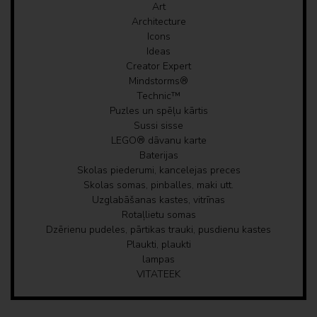
Art
Architecture
Icons
Ideas
Creator Expert
Mindstorms®
Technic™
Puzles un spēļu kārtis
Sussi sisse
LEGO® dāvanu karte
Baterijas
Skolas piederumi, kancelejas preces
Skolas somas, pinballes, maki utt.
Uzglabāšanas kastes, vitrīnas
Rotaļlietu somas
Dzērienu pudeles, pārtikas trauki, pusdienu kastes
Plaukti, plaukti
lampas
VITATEEK