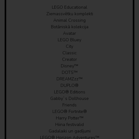
LEGO Educational
Ziemassvētku komplekti
Dzērienu pudeles, pārtikas trauki, pusdienu
kastes
Animal Crossing
Botāniskā kolekcija
Avatar
Plaukti, plaukti
LEGO Bluey
City
lampas
Classic
Creator
VITATEEK
Disney™
DOTS™
DREAMZzz™
DUPLO®
LEGO® Editions
Gabby`s Dollhouse
Friends
LEGO® Fortnite®
Harry Potter™
Hiina festivalid
Gadalaiki un gadījumi
LEGO® Horizon Adventures™