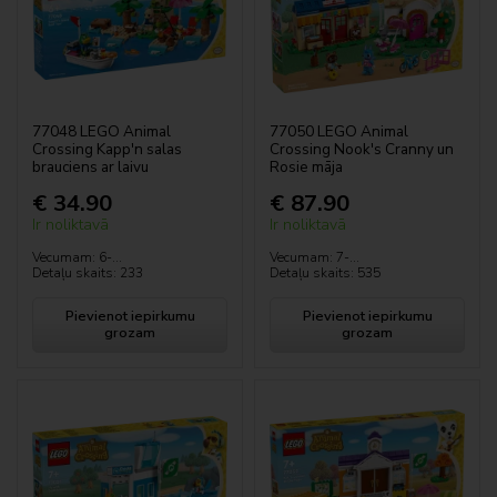
LEGO® Horizon Adventures™
Jurassic World™
LEGO® KPop Demon Hunters™
77048 LEGO Animal
77050 LEGO Animal
Crossing Kapp'n salas
Crossing Nook's Cranny un
LEGO Lord of the Rings
brauciens ar laivu
Rosie māja
€ 34.90
€ 87.90
Minecraft™
Ir noliktavā
Ir noliktavā
Vecumam: 6-...
Vecumam: 7-...
minifigūras
Detaļu skaits: 233
Detaļu skaits: 535
Pievienot iepirkumu
Pievienot iepirkumu
Minions
grozam
grozam
Ninjago®
LEGO® ONE PIECE
LEGO® Pokémon™