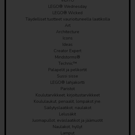
VIDIYO
LEGO® Wednesday
LEGO® Wicked
Täydelliset tuotteet vaurioituneella laatikolla
Art
Architecture
Icons
Ideas
Creator Expert
Mindstorms®
Technic™
Palapelit ja pelikortit
Sussi sisse
LEGO® lahjakortti
Paristot
Koulutarvikkeet, kirjoitustarvikkeet
Koululaukut, penaalit, lompakot jne.
Säilytyslaatikot, naulakot
Lelusäkit
Juomapullot, eväslaatikot ja jäämuotit
Naulakot, hyllyt
Lamput