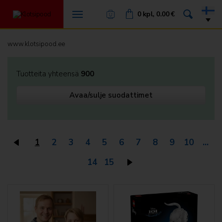

Tilini
0 kpl, 0.00 €


LAHJAKORTTI
www.klotsipood.ee
ALENNUKSET
Tuotteita yhteensä
900
HARVINAISUUDET
Avaa/sulje suodattimet
UUTUUDET
LEGO Education
1
2
3
4
5
6
7
8
9
10
...
LEGO Educational
14
15
LEGO setit
Joulusetit