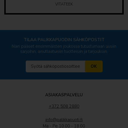
VITATEEK
TILAA PALIKKAPUODIN SÄHKÖPOSTIT
Näin pääset ensimmäisten joukossa tutustumaan uusiin
sarjoihin, ainutlaatuisiin tuotteisiin ja tarjouksiin.
OK
ASIAKASPALVELU
+372 508 2880
info@palikkapuoti.fi
Ma - Pe 10.00 - 18.00