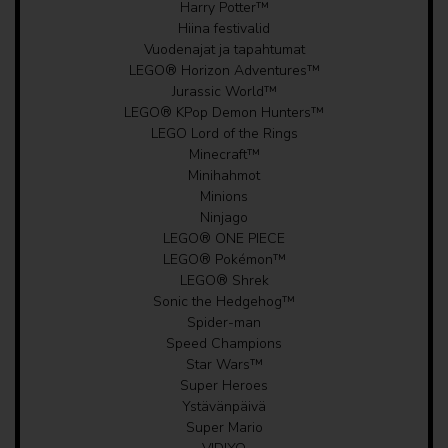
Harry Potter™
Hiina festivalid
Vuodenajat ja tapahtumat
LEGO® Horizon Adventures™
Jurassic World™
LEGO® KPop Demon Hunters™
LEGO Lord of the Rings
Minecraft™
Minihahmot
Minions
Ninjago
LEGO® ONE PIECE
LEGO® Pokémon™
LEGO® Shrek
Sonic the Hedgehog™
Spider-man
Speed Champions
Star Wars™
Super Heroes
Ystävänpäivä
Super Mario