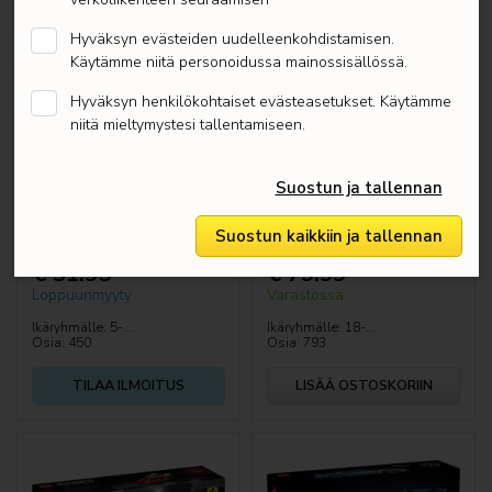
Hyväksyn evästeiden uudelleenkohdistamisen.
Käytämme niitä personoidussa mainossisällössä.
Hyväksyn henkilökohtaiset evästeasetukset. Käytämme
niitä mieltymystesi tallentamiseen.
Suostun ja tallennan
11037 LEGO Classic Luovat
42223 LEGO Technic 1966
Suostun kaikkiin ja tallennan
planeetat
Ford GT40 MKII ‑kilpa-auto
€ 31.95
€ 79.99
Loppuunmyyty
Varastossa
Ikäryhmälle: 5-...
Ikäryhmälle: 18-...
Osia: 450
Osia: 793
TILAA ILMOITUS
LISÄÄ OSTOSKORIIN