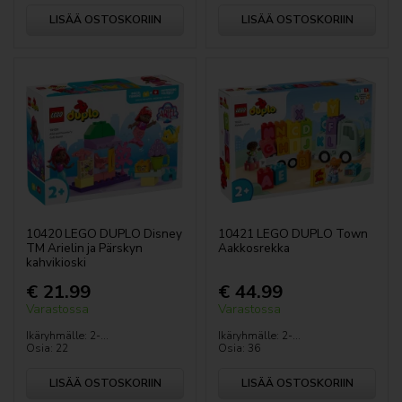
LISÄÄ OSTOSKORIIN
LISÄÄ OSTOSKORIIN
LEGO elämäntapa
Palapelit ja pelikortit
Sussi sisse
LEGO® lahjakortti
Paristot
Koulutarvikkeet, kirjoitustarvikkeet
10420 LEGO DUPLO Disney
10421 LEGO DUPLO Town
TM Arielin ja Pärskyn
Aakkosrekka
kahvikioski
Koululaukut, penaalit, lompakot jne.
€ 21.99
€ 44.99
Varastossa
Varastossa
Säilytyslaatikot, naulakot
Ikäryhmälle: 2-...
Ikäryhmälle: 2-...
Osia: 22
Osia: 36
Lelusäkit
LISÄÄ OSTOSKORIIN
LISÄÄ OSTOSKORIIN
Juomapullot, eväslaatikot ja jäämuotit