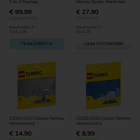
3-in-1 Puumaja
Heroes Spider-Manin talo
€ 99.99
€ 27.90
Loppuunmyyty
Varastossa
Ikäryhmälle: 3-...
Ikäryhmälle: 2-...
Osia: 126
Osia: 25
TILAA ILMOITUS
LISÄÄ OSTOSKORIIN
11024 LEGO Classic Harmaa
11025 LEGO Classic Sininen
rakennuslevy
rakennuslevy
€ 14.90
€ 8.99
Varastossa
Varastossa