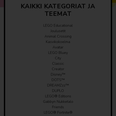
KAIKKI KATEGORIAT JA
TEEMAT
LEGO Educational
Joulusetit
Animal Crossing
Kasvikokoelma
Avatar
LEGO Bluey
City
Classic
Creator
Disney™
DOTS™
DREAMZzz™
DUPLO
LEGO® Editions
Gabbyn Nukketalo
Friends
LEGO® Fortnite®