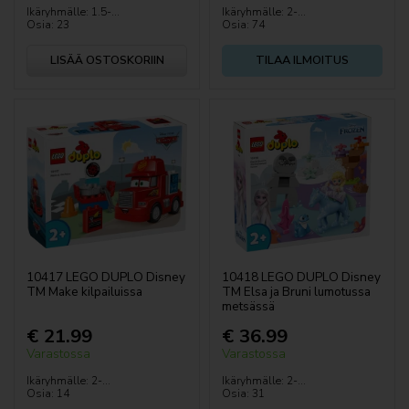
LEGO® Wicked
Ikäryhmälle: 1.5-...
Ikäryhmälle: 2-...
Osia: 23
Osia: 74
Täydelliset tuotteet vaurioituneella laatikolla
LISÄÄ OSTOSKORIIN
TILAA ILMOITUS
LEGO Advanced
Art
Architecture
Icons
Ideas
10417 LEGO DUPLO Disney
10418 LEGO DUPLO Disney
TM Make kilpailuissa
TM Elsa ja Bruni lumotussa
Creator Expert
metsässä
€ 21.99
€ 36.99
Mindstorms®
Varastossa
Varastossa
Ikäryhmälle: 2-...
Ikäryhmälle: 2-...
Technic™
Osia: 14
Osia: 31