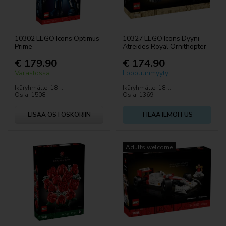
DUPLO
LEGO® Editions
10302 LEGO Icons Optimus
10327 LEGO Icons Dyyni
Prime
Atreides Royal Ornithopter
€ 179.90
€ 174.90
Gabbyn Nukketalo
Varastossa
Loppuunmyyty
Friends
Ikäryhmälle: 18-...
Ikäryhmälle: 18-...
Osia: 1508
Osia: 1369
LEGO® Fortnite®
LISÄÄ OSTOSKORIIN
TILAA ILMOITUS
Harry Potter™
Adults welcome
Hiina festivalid
Vuodenajat ja tapahtumat
LEGO® Horizon Adventures™