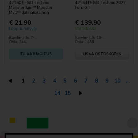
42150 LEGO Technic
42154 LEGO Technic 2022
Monster Jam™ Monster
Ford GT
Mutt™ dalmatialainen
€ 21.90
€ 139.90
Loppuunmyyty
Varastossa
Ikäryhmälle: 7-...
Ikäryhmälle: 18-...
Osia: 244
Osia: 1466
TILAA ILMOITUS
LISÄÄ OSTOSKORIIN
1
2
3
4
5
6
7
8
9
10
...
14
15