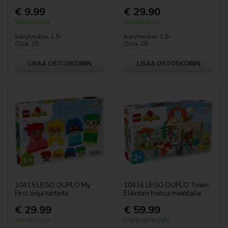
€ 9.99
€ 29.90
Sonic the Hedgehog™
Varastossa
Varastossa
Ikäryhmälle: 1.5-...
Ikäryhmälle: 1.5-...
Spider-man
Osia: 15
Osia: 28
Speed Champions
LISÄÄ OSTOSKORIIN
LISÄÄ OSTOSKORIIN
Star Wars™
Super Heroes
Ystävänpäivä
Super Mario
VIDIYO
10415 LEGO DUPLO My
10416 LEGO DUPLO Town
First Isoja tunteita
Eläinten hoitoa maatilalla
LEGO® Wednesday
€ 29.99
€ 59.99
Varastossa
Loppuunmyyty