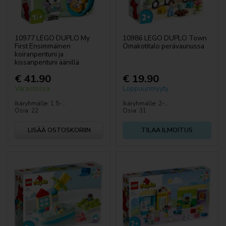
10977 LEGO DUPLO My
10986 LEGO DUPLO Town
First Ensimmäinen
Omakotitalo perävaunussa
koiranpentuni ja
kissanpentuni äänillä
€ 41.90
€ 19.90
Varastossa
Loppuunmyyty
Ikäryhmälle: 1.5-...
Ikäryhmälle: 2-...
Osia: 22
Osia: 31
LISÄÄ OSTOSKORIIN
TILAA ILMOITUS