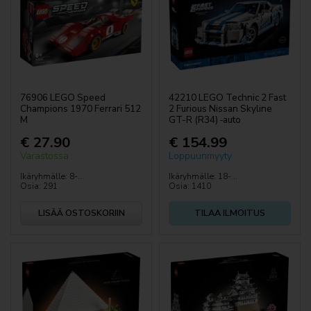
76906 LEGO Speed
42210 LEGO Technic 2 Fast
Champions 1970 Ferrari 512
2 Furious Nissan Skyline
M
GT-R (R34) ‑auto
€ 27.90
€ 154.99
Varastossa
Loppuunmyyty
Ikäryhmälle: 8-...
Ikäryhmälle: 18-...
Osia: 291
Osia: 1410
LISÄÄ OSTOSKORIIN
TILAA ILMOITUS