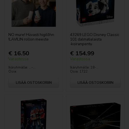
Animal Crossing
Kasvikokoelma
Avatar
NO mure! Hüvasti higilõhn
43269 LEGO Disney Classic
!LAVILIN rollon meeste
101 dalmatialaista
LEGO Bluey
‑koiranpentu
€ 16.50
€ 154.99
City
Varastossa
Varastossa
Ikäryhmälle: ...-...
Ikäryhmälle: 18-...
Classic
Osia:
Osia: 1722
LISÄÄ OSTOSKORIIN
LISÄÄ OSTOSKORIIN
Creator
Disney™
DOTS™
DREAMZzz™