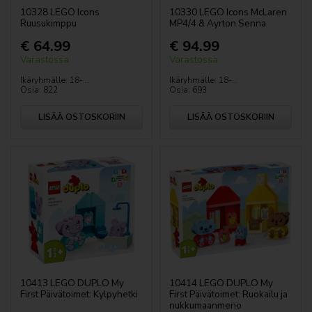
Jurassic World™
10328 LEGO Icons
10330 LEGO Icons McLaren
Ruusukimppu
MP4/4 & Ayrton Senna
LEGO® KPop Demon Hunters™
€ 64.99
€ 94.99
Varastossa
Varastossa
LEGO Lord of the Rings
Ikäryhmälle: 18-...
Ikäryhmälle: 18-...
Osia: 822
Osia: 693
Minecraft™
LISÄÄ OSTOSKORIIN
LISÄÄ OSTOSKORIIN
Minihahmot
Minions
Ninjago
LEGO® ONE PIECE
LEGO® Pokémon™
10413 LEGO DUPLO My
10414 LEGO DUPLO My
First Päivätoimet: Kylpyhetki
First Päivätoimet: Ruokailu ja
LEGO® Shrek
nukkumaanmeno