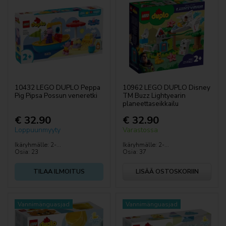
10432 LEGO DUPLO Peppa
10962 LEGO DUPLO Disney
Pig Pipsa Possun veneretki
TM Buzz Lightyearin
planeettaseikkailu
€ 32.90
€ 32.90
Loppuunmyyty
Varastossa
Ikäryhmälle: 2-...
Ikäryhmälle: 2-...
Osia: 23
Osia: 37
TILAA ILMOITUS
LISÄÄ OSTOSKORIIN
Vannimänguasjad
Vannimänguasjad