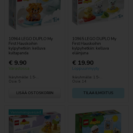
10964 LEGO DUPLO My
10965 LEGO DUPLO My
First Hauskoihin
First Hauskoihin
kylpyhetkiin: kelluva
kylpyhetkiin: kelluva
kultapanda
eläinjuna
€ 9.90
€ 19.90
Varastossa
Loppuunmyyty
Ikäryhmälle: 1.5-...
Ikäryhmälle: 1.5-...
Osia: 5
Osia: 14
LISÄÄ OSTOSKORIIN
TILAA ILMOITUS
Vannimänguasjad