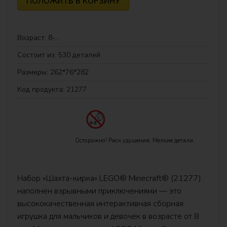
ПОЛОЖИТЬ В КОРЗИНУ
LEGO® Horizon Adventures™
Jurassic World™
Bозраст: 8-...
LEGO® KPop Demon Hunters™
Состоит из: 530 деталей
Размеры: 262*76*282
LEGO Lord of the Rings
Код продукта: 21277
Minecraft™
Mинифигурки
Осторожно! Риск удушения. Мелкие детали.
Minions
Ninjago®
Набор «Шахта-кирка» LEGO® Minecraft® (21277)
наполнен взрывными приключениями — это
LEGO® ONE PIECE
высококачественная интерактивная сборная
игрушка для мальчиков и девочек в возрасте от 8
LEGO® Pokémon™