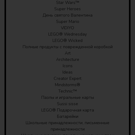
Star Wars™
насладиться видеоигрой по-новому: мобы, сцены
Мешки для игрушек
Super Heroes
и функции оживают, воплощенные в реальности
День святого Валентина
из кубиков LEGO.
Бутылки для воды, лачн-боксы и формочки
Super Mario
для льда
VIDIYO
Игрушка для сборки из 530 деталей — модель из
LEGO® Wednesday
игрового набора «Шахта-кирка» LEGO®
Полки, вешалки
LEGO® Wicked
Minecraft® имеет размеры более 22 см в высоту,
Полные продукты с поврежденной коробкой
16 см в ширину и 14 см в глубину.
Art
лампы
Architecture
Icons
VITATEEK
Ideas
Creator Expert
Mindstorms®
Technic™
Пазлы и игральные карты
Sussi sisse
LEGO® Подарочная карта
Батарейки
Школьные принадлежности, письменные
принадлежности