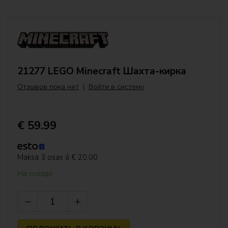
DREAMZzz™
DUPLO®
LEGO® Editions
21277 LEGO Minecraft Шахта-кирка
Gabby`s Dollhouse
Отзывов пока нет
|
Войти в систему
Friends
€ 59.99
LEGO® Fortnite®
Maksa 3 osas á € 20.00
Harry Potter™
На складе
Hiina festivalid


Времена года и случаи