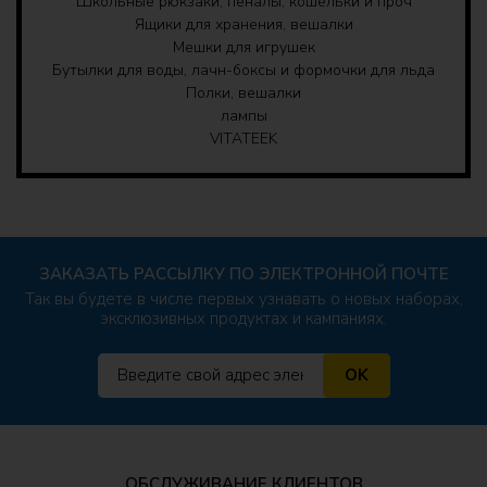
Школьные рюкзаки, пеналы, кошельки и проч
Ящики для хранения, вешалки
Мешки для игрушек
Бутылки для воды, лачн-боксы и формочки для льда
Полки, вешалки
лампы
VITATEEK
ЗАКАЗАТЬ РАССЫЛКУ ПО ЭЛЕКТРОННОЙ ПОЧТЕ
Так вы будете в числе первых узнавать о новых наборах,
эксклюзивных продуктах и кампаниях.
OK
ОБСЛУЖИВАНИЕ КЛИЕНТОВ