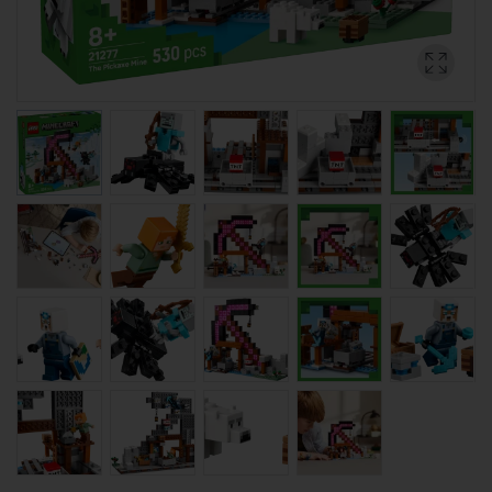
Рождественские наборы
Animal Crossing
Ботаническая коллекция
Avatar
LEGO Bluey
City
Classic
Creator
Disney™
DOTS™