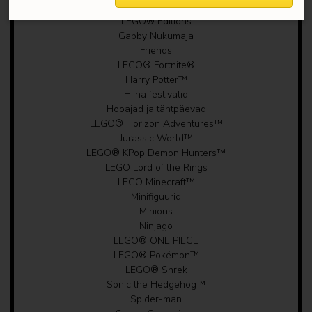
DUPLO
LEGO elustiil
LEGO® Editions
Gabby Nukumaja
pusled ja mängukaardid
Friends
LEGO® Fortnite®
Harry Potter™
Sussi sisse
Hiina festivalid
Hooajad ja tähtpäevad
LEGO® Kinkekaart
LEGO® Horizon Adventures™
Jurassic World™
Patareid
LEGO® KPop Demon Hunters™
LEGO Lord of the Rings
Koolitarbed, kirjatarbed
LEGO Minecraft™
Minifiguurid
Minions
Koolikotid, pinalid, rahakotid jt.
Ninjago
LEGO® ONE PIECE
Hoiukastid, vitriinid
LEGO® Pokémon™
LEGO® Shrek
Mänguasjakotid
Sonic the Hedgehog™
Spider-man
Joogipudelid, toidunõud, einekarbid