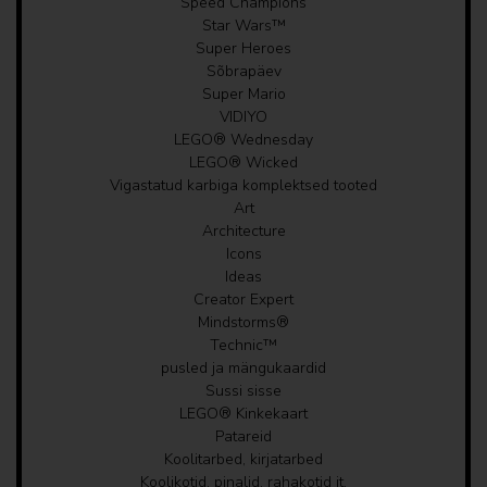
Speed Champions
Star Wars™
Super Heroes
Riiulid, nagid
Sõbrapäev
Super Mario
Lambid
VIDIYO
LEGO® Wednesday
VITATEEK
LEGO® Wicked
Vigastatud karbiga komplektsed tooted
Art
Architecture
Icons
Ideas
Creator Expert
Mindstorms®
Technic™
pusled ja mängukaardid
Sussi sisse
LEGO® Kinkekaart
Patareid
Koolitarbed, kirjatarbed
Koolikotid, pinalid, rahakotid jt.