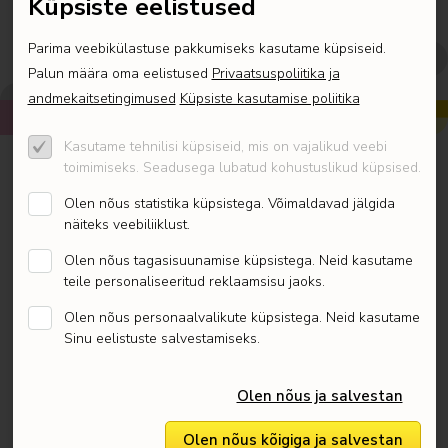
Küpsiste eelistused
LEGO® Wicked
Parima veebikülastuse pakkumiseks kasutame küpsiseid.
Vigastatud karbiga komplektsed tooted
Palun määra oma eelistused
Privaatsuspoliitika ja
LEGO edasijõudnutele
andmekaitsetingimused
Küpsiste kasutamise poliitika
Kõik LEGO kategooriad ja
Art
Kasutame tehnilisi küpsiseid, mis on vajalikud veebi
teemad
toimimiseks. Seadusega lubatud kohustuslikud küpsised.
Architecture
Olen nõus statistika küpsistega. Võimaldavad jälgida
LEGO Educational
näiteks veebiliiklust.
Jõulukomplektid
Icons
Animal Crossing
Olen nõus tagasisuunamise küpsistega. Neid kasutame
Botaanikakollektsioon
teile personaliseeritud reklaamsisu jaoks.
Ideas
Avatar
LEGO Bluey
Olen nõus personaalvalikute küpsistega. Neid kasutame
Creator Expert
City
Sinu eelistuste salvestamiseks.
Classic
Creator
Mindstorms®
Disney™
Olen nõus ja salvestan
DOTS™
Technic™
DREAMZzz™
Olen nõus kõigiga ja salvestan