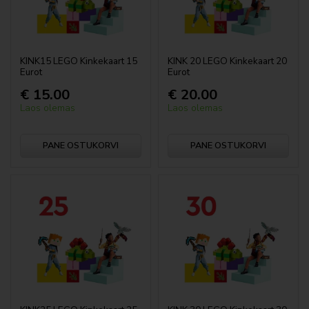
DUPLO
LEGO® Editions
KINK15 LEGO Kinkekaart 15
KINK 20 LEGO Kinkekaart 20
Eurot
Eurot
Gabby Nukumaja
€ 15.00
€ 20.00
Laos olemas
Laos olemas
Friends
PANE OSTUKORVI
PANE OSTUKORVI
LEGO® Fortnite®
Harry Potter™
Hiina festivalid
Hooajad ja tähtpäevad
LEGO® Horizon Adventures™