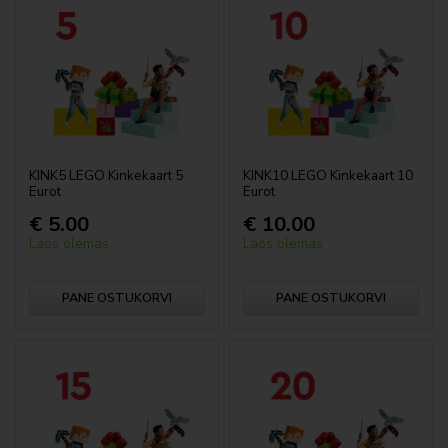
Animal Crossing
Botaanikakollektsioon
Avatar
LEGO Bluey
KINK5 LEGO Kinkekaart 5
KINK10 LEGO Kinkekaart 10
Eurot
Eurot
City
€ 5.00
€ 10.00
Classic
Laos olemas
Laos olemas
Creator
PANE OSTUKORVI
PANE OSTUKORVI
Disney™
DOTS™
DREAMZzz™