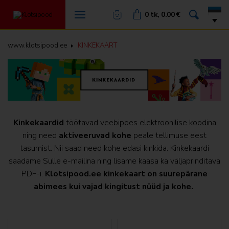

Minu konto
0 tk, 0.00 €


KINKEKAART
Tulemused
www.klotsipood.ee
KINKEKAART
EKSKLUSIIVSED
Ehitised
TV
Võistluse reeglid
UUED
Auhinnad
Kinkekaardid
töötavad veebipoes elektroonilise koodina
ning need
aktiveeruvad kohe
peale tellimuse eest
LEGO Education
tasumist. Nii saad need kohe edasi kinkida. Kinkekaardi
saadame Sulle e-mailina ning lisame kaasa ka väljaprinditava
LEGO Educational
PDF-i.
Klotsipood.ee kinkekaart on suurepärane
LEGO komplektid
abimees kui vajad kingitust nüüd ja kohe.
Jõulukomplektid