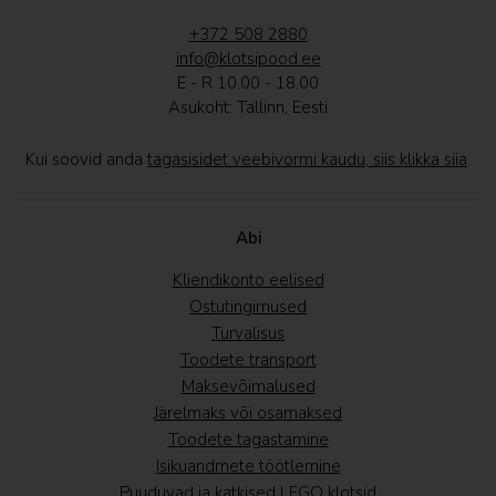
+372 508 2880
info@klotsipood.ee
E - R 10.00 - 18.00
Asukoht: Tallinn, Eesti
Kui soovid anda
tagasisidet veebivormi kaudu, siis klikka siia
.
Abi
Kliendikonto eelised
Ostutingimused
Turvalisus
Toodete transport
Maksevõimalused
Järelmaks või osamaksed
Toodete tagastamine
Isikuandmete töötlemine
Puuduvad ja katkised LEGO klotsid