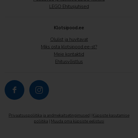
LEGO Ehitusjuhised
Klotsipood.ee
Olulist ja huvitavat
Miks osta klotsipood.ee-st?
Meie kontaktid
Ehitusvõistlus


Privaatsuspoliitika ja andmekaitsetingimused
|
Küpsiste kasutamise
poliitika
|
Muuda oma küpsiste eelistusi