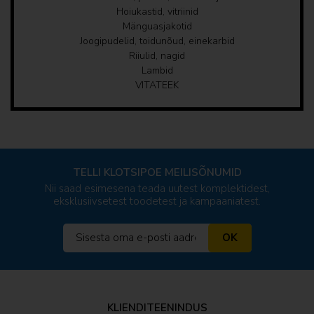
Hoiukastid, vitriinid
Mänguasjakotid
Joogipudelid, toidunõud, einekarbid
Riiulid, nagid
Lambid
VITATEEK
TELLI KLOTSIPOE MEILISÕNUMID
Nii saad esimesena teada uutest komplektidest,
eksklusiivsetest toodetest ja kampaaniatest.
OK
KLIENDITEENINDUS