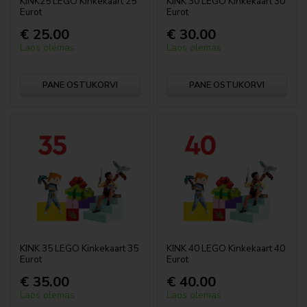
KINK25 LEGO Kinkekaart 25
KINK 30 LEGO Kinkekaart 30
Jurassic World™
Eurot
Eurot
€ 25.00
€ 30.00
LEGO® KPop Demon Hunters™
Laos olemas
Laos olemas
LEGO Lord of the Rings
PANE OSTUKORVI
PANE OSTUKORVI
LEGO Minecraft™
Minifiguurid
Minions
Ninjago
LEGO® ONE PIECE
KINK 35 LEGO Kinkekaart 35
KINK 40 LEGO Kinkekaart 40
Eurot
Eurot
LEGO® Pokémon™
€ 35.00
€ 40.00
LEGO® Shrek
Laos olemas
Laos olemas