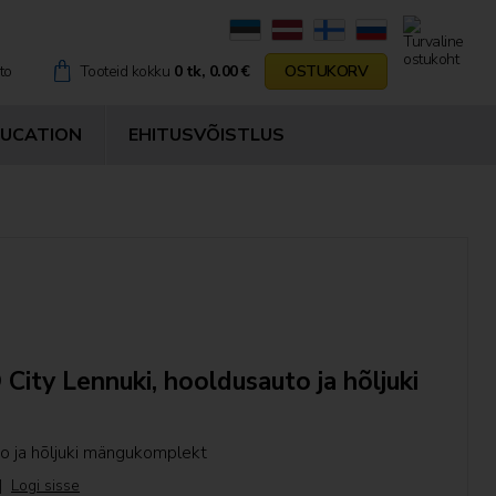

to
Tooteid kokku
0 tk, 0.00 €
OSTUKORV
DUCATION
EHITUSVÕISTLUS
ity Lennuki, hooldusauto ja hõljuki
to ja hõljuki mängukomplekt
|
Logi sisse