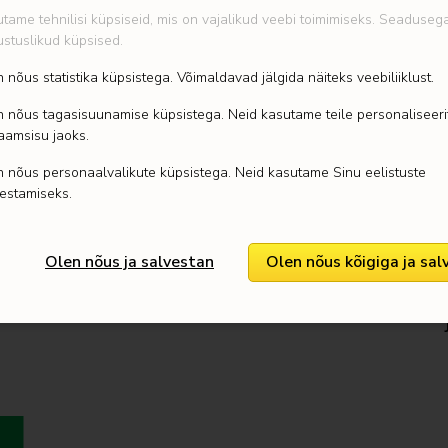
lennuki, hooldus
tame tehnilisi küpsiseid, mis on vajalikud veebi toimimiseks. Seaduseg
stuslikud küpsised.
mis sisaldab 3 k
alates 7. eluaas
 nõus statistika küpsistega. Võimaldavad jälgida näiteks veebiliiklust.
SISALDAB 3 IK
 nõus tagasisuunamise küpsistega. Neid kasutame teile personaliseeri
sisaldab LEGO® C
aamsisu jaoks.
teenindusautot, 
 nõus personaalvalikute küpsistega. Neid kasutame Sinu eelistuste
MODULAARNE 
estamiseks.
Lapsed saavad sõi
kokku panna, et
Olen nõus ja salvestan
Olen nõus kõigiga ja sal
päästeoperatsi
LEGO® MINIFIGU
arstikomplekt l
INTERAKTIIVSE
remiksi komplekt 
armastavad prakt
Lõbus viis ehit