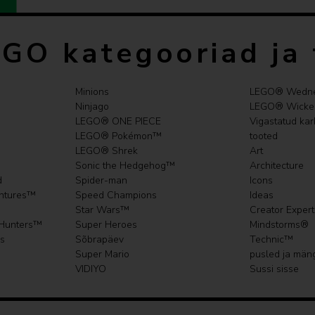
intuitiivsel ehi
jälgida edenemis
EGO kategooriad ja
3D-vaates
Rohkem LEGO® C
Minions
LEGO® Wedn
avastada rohkem l
Ninjago
LEGO® Wicke
LEGO® City toot
LEGO® ONE PIECE
Vigastatud ka
LEGO® Pokémon™
tooted
Mõõtmed – 990-
LEGO® Shrek
Art
hooldusauto on 8
Sonic the Hedgehog™
Architecture
d
Spider-man
Icons
ntures™
Speed Champions
Ideas
Star Wars™
Creator Expert
Hunters™
Super Heroes
Mindstorms®
s
Sõbrapäev
Technic™
Super Mario
pusled ja män
VIDIYO
Sussi sisse