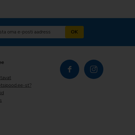
OK
ee


itavat
otsipood.ee-st?
id
s