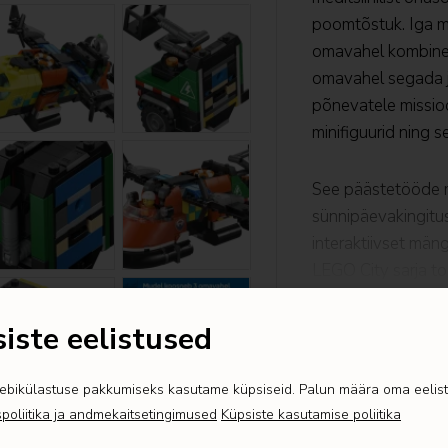
poomtõstuk. Iga m
omavahel kombineer
omavahel segada j
põnevatele missioon
minifiguurid ning s
See päästetööde m
sünnipäevakingitus
interaktiivset mäng
LEGO City sarja to
Lapsed naudivad t
iste eelistused
Näita kogu tek

suumides ja pöörat
edenemist – seda 
ebikülastuse pakkumiseks kasutame küpsiseid. Palun määra oma eelis
spoliitika ja andmekaitsetingimused
Küpsiste kasutamise poliitika
3 HÄDAABISÕI