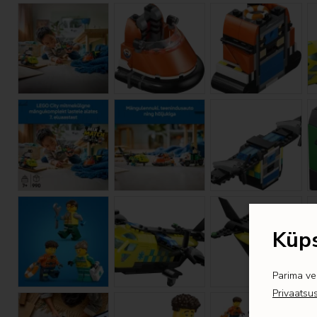
Küps
Parima ve
Privaatsu