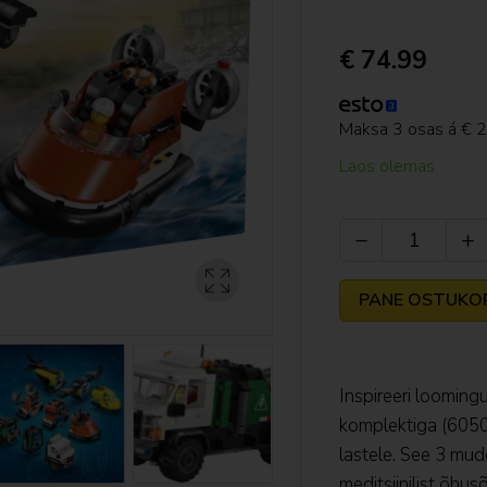
€ 74.99
Maksa 3 osas á € 
Laos olemas


PANE OSTUKO
Inspireeri looming
komplektiga (6050
lastele. See 3 mu
meditsiinilist õhus