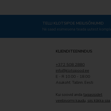
TELLI KLOTSIPOE MEILISÕNUMID
Nii saad esimesena teada uutest komple
KLIENDITEENINDUS
+372 508 2880
info@klotsipood.ee
E - R 10.00 - 18.00
Asukoht: Tallinn, Eesti
Kui soovid anda
tagasisidet
veebivormi kaudu, siis klikka siia
.