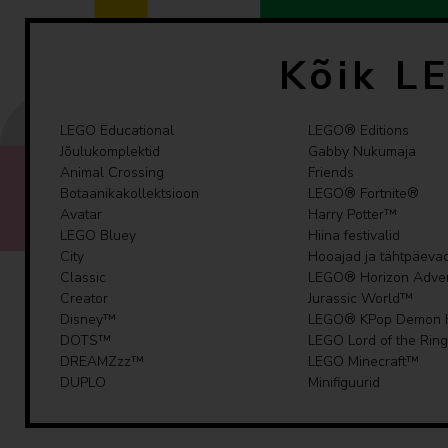
Kõik L
LEGO Educational
LEGO® Editions
Jõulukomplektid
Gabby Nukumaja
Animal Crossing
Friends
Botaanikakollektsioon
LEGO® Fortnite®
Avatar
Harry Potter™
LEGO Bluey
Hiina festivalid
City
Hooajad ja tähtpäeva
Classic
LEGO® Horizon Adve
Creator
Jurassic World™
Disney™
LEGO® KPop Demon 
DOTS™
LEGO Lord of the Ring
DREAMZzz™
LEGO Minecraft™
DUPLO
Minifiguurid