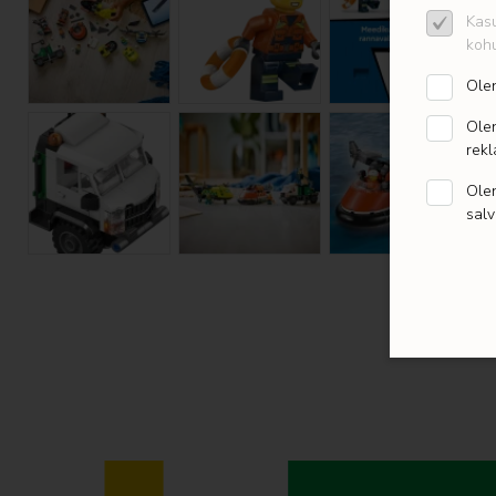
Kasu
kohu
Olen
Olen
rekl
Olen
salv