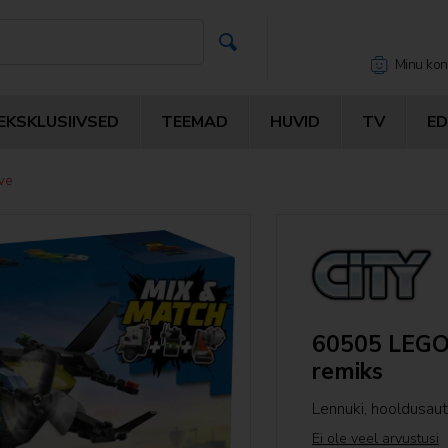

Minu kon

EKSKLUSIIVSED
TEEMAD
HUVID
TV
E
ve
60505 LEGO C
remiks
Lennuki, hooldusau
Ei ole veel arvustusi