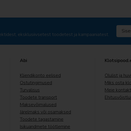
ktidest, eksklusiivsetest toodetest ja kampaaniatest.
Abi
Klotsipood.
Kliendikonto eelised
Olulist ja huv
Ostutingimused
Miks osta kl
Turvalisus
Meie kontakt
Toodete transport
Ehitusvõistlu
Maksevõimalused
Järelmaks või osamaksed
Toodete tagastamine
Isikuandmete töötlemine