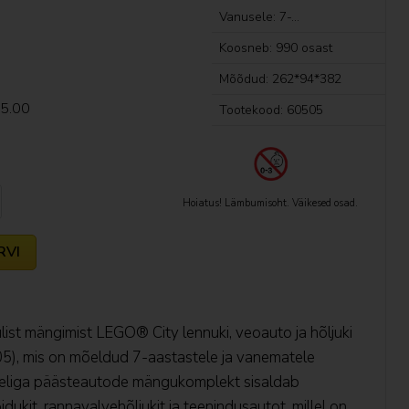
Vanusele: 7-...
Koosneb: 990 osast
Mõõdud: 262*94*382
25.00
Tootekood: 60505
Hoiatus! Lämbumisoht. Väikesed osad.
RVI
ulist mängimist LEGO® City lennuki, veoauto ja hõljuki
5), mis on mõeldud 7-aastastele ja vanematele
deliga päästeautode mängukomplekt sisaldab
õidukit, rannavalvehõljukit ja teenindusautot, millel on