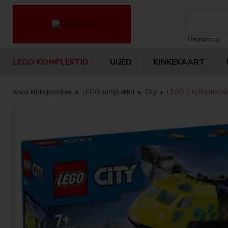
Detailotsing
LEGO KOMPLEKTID
UUED
KINKEKAART
www.klotsipood.ee
LEGO komplektid
City
LEGO City Rannaval