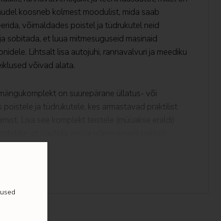
udel koosneb kolmest moodulist, mida saab
ida, võimaldades poistel ja tüdrukutel neid
a sobitada, et luua mitmesuguseid masinaid
idele. Lihtsalt lisa autojuhi, rannavalvuri ja meediku
eiklused võivad alata.
ängukomplekt on suurepärane üllatus- või
 poistele ja tüdrukutele, kes armastavad praktilist
imist. Lisa see komplekt teistele (müüakse eraldi)
odetele, et nautida veelgi põnevamaid seiklusi.
äiustatud ehitamist rakendusega LEGO Builder,
sti
es 3D-s, salvestades ja jälgides samal ajal
kõike rakenduses. Komplektis on 990 osa.
tused
DUKI MÄNGUASJA 1 KOMPLEKTIS – LEGO® City