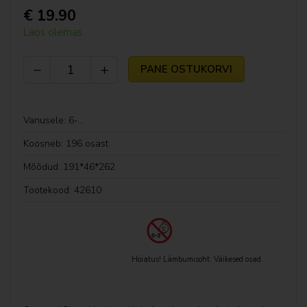
€ 19.90
DUPLO
Laos olemas
LEGO® Editions
PANE OSTUKORVI


Gabby Nukumaja
Friends
Vanusele: 6-...
Koosneb: 196 osast
LEGO® Fortnite®
Mõõdud: 191*46*262
Harry Potter™
Tootekood: 42610
Hiina festivalid
Hooajad ja tähtpäevad
Hoiatus! Lämbumisoht. Väikesed osad.
LEGO® Horizon Adventures™