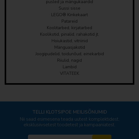
pusled ja mängukaardid
Sussi sisse
Riiulid, nagid
LEGO® Kinkekaart
Patareid
Koolitarbed, kirjatarbed
Lambid
Koolikotid, pinalid, rahakotid jt.
Hoiukastid, vitriinid
VITATEEK
Mänguasjakotid
Joogipudelid, toidunõud, einekarbid
Riiulid, nagid
Lambid
VITATEEK
TELLI KLOTSIPOE MEILISÕNUMID
Nii saad esimesena teada uutest komplektidest,
eksklusiivsetest toodetest ja kampaaniatest.