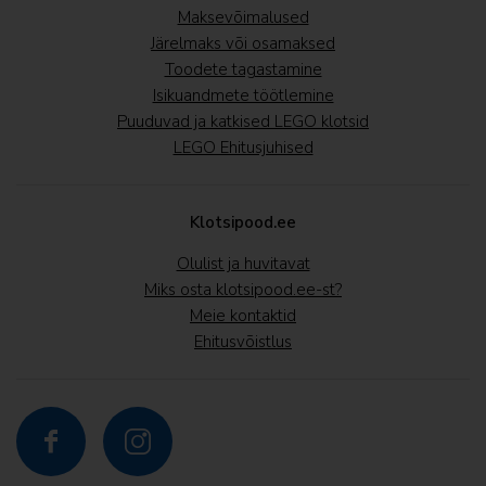
Maksevõimalused
Järelmaks või osamaksed
Toodete tagastamine
Isikuandmete töötlemine
Puuduvad ja katkised LEGO klotsid
LEGO Ehitusjuhised
Klotsipood.ee
Olulist ja huvitavat
Miks osta klotsipood.ee-st?
Meie kontaktid
Ehitusvõistlus

