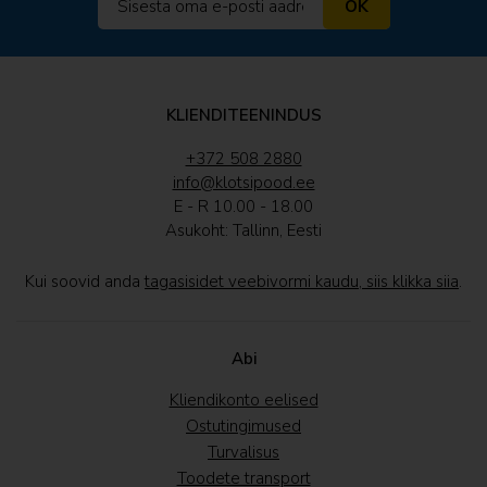
OK
KLIENDITEENINDUS
+372 508 2880
info@klotsipood.ee
E - R 10.00 - 18.00
Asukoht: Tallinn, Eesti
Kui soovid anda
tagasisidet veebivormi kaudu, siis klikka siia
.
Abi
Kliendikonto eelised
Ostutingimused
Turvalisus
Toodete transport