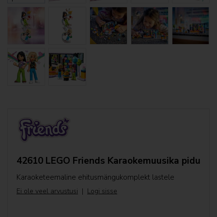
Animal Crossing
Botaanikakollektsioon
Avatar
LEGO Bluey
City
Classic
Creator
42610 LEGO Friends Karaokemuusika pidu
Disney™
Karaoketeemaline ehitusmängukomplekt lastele
DOTS™
Ei ole veel arvustusi
|
Logi sisse
DREAMZzz™