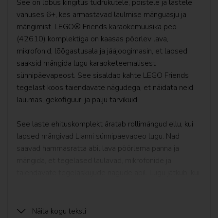
See on lõbus kingitus tüdrukutele, poistele ja lastele
Jurassic World™
vanuses 6+, kes armastavad laulmise mänguasju ja
LEGO® KPop Demon Hunters™
mängimist. LEGO® Friends karaokemuusika peo
(42610) komplektiga on kaasas pöörlev lava,
LEGO Lord of the Rings
mikrofonid, lõõgastusala ja jääjoogimasin, et lapsed
saaksid mängida lugu karaoketeemalisest
LEGO Minecraft™
sünnipäevapeost. See sisaldab kahte LEGO Friends
tegelast koos täiendavate nägudega, et näidata neid
Minifiguurid
laulmas, gekofiguuri ja palju tarvikuid.
Minions
See laste ehituskomplekt äratab rollimängud ellu, kui
lapsed mängivad Lianni sünnipäevapeo lugu. Nad
Ninjago
saavad hammasratta abil lava pöörlema panna ja
mängida, et tegelased laulavad, mikrofonide ja
LEGO® ONE PIECE
täiendavate tegelaskujude nägude abil. Lugu jätkub, kui
sõbrad naudivad pausi ajal jääjooki ja koogikesi. Nova
LEGO® Pokémon™
on toonud Liannile isegi lõbusa sünnipäevakingituse,
LEGO® Shrek
mille lapsed saavad loovmängu kaasata.

Näita kogu teksti