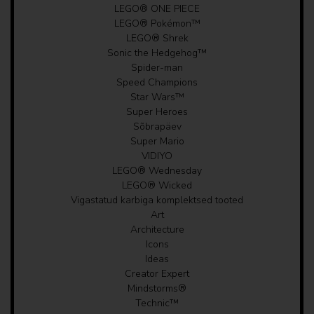
LEGO® ONE PIECE
LEGO elustiil
LEGO® Pokémon™
LEGO® Shrek
pusled ja mängukaardid
Sonic the Hedgehog™
Spider-man
Speed Champions
Sussi sisse
Star Wars™
Super Heroes
LEGO® Kinkekaart
Sõbrapäev
Super Mario
Patareid
VIDIYO
LEGO® Wednesday
Koolitarbed, kirjatarbed
LEGO® Wicked
Vigastatud karbiga komplektsed tooted
Koolikotid, pinalid, rahakotid jt.
Art
Architecture
Icons
Hoiukastid, vitriinid
Ideas
Creator Expert
Mänguasjakotid
Mindstorms®
Technic™
Joogipudelid, toidunõud, einekarbid